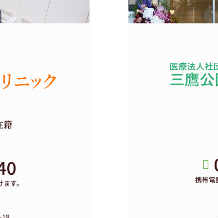
在籍
40
携帯電
けます。
18