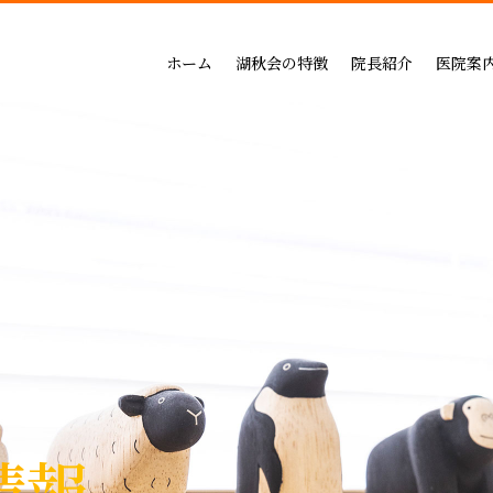
吉祥寺セントラルクリニック
一般治療（保険治療）
インプラントによる治療の
小児歯科
三鷹公園通り歯科・矯正歯科
インプラントによる治療
矯正治療の料金
成人矯正
ホーム
湖秋会の特徴
院長紹介
医院案
インビザライン矯正
セラミックによる治療の
小児矯正
一般治療（保険治療）
吉祥寺セントラル
審美・セラミックによる治療
ホワイトニングの料金
ホワイトニング
インプラントによる治療
三鷹公園通り歯科
入れ歯
歯周病治療の料金表
予防ケア
インビザライン矯正
歯周病治療
入れ歯治療の料金表
顎関節・噛み合わ
審美・セラミックによる治療
無呼吸症：マウスピースによる治療
予防治療の料金表
スポーツマウスピー
入れ歯
顎関節・噛み合わせ治療の
歯周病治療
お支払い方法
睡眠時無呼吸症：マウスピースによ
デンタルローン
医療費控除
情報