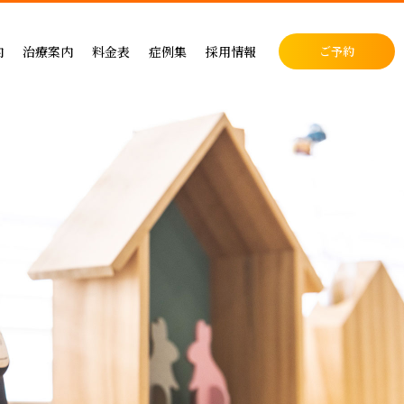
料金表
症例集
セラミック治療
内
治療案内
料金表
症例集
採用情報
ご予約
料金表
インプラント治療
クリニック
インプラントによる治療の料金
症例集
小児歯科
表
矯正治療
・矯正歯科
矯正治療の料金
セラミック治療
成人矯正
セラミックによる治療の料金表
インプラント治療
小児矯正
せ
ホワイトニングの料金表
矯正治療
ホワイトニング
ス
歯周病治療の料金表
予防ケア
料金表
入れ歯治療の料金表
顎関節・噛み合わせ
る治療
予防治療の料金表
スポーツマウスピース
顎関節・噛み合わせ治療の料金表
お支払い方法
デンタルローン